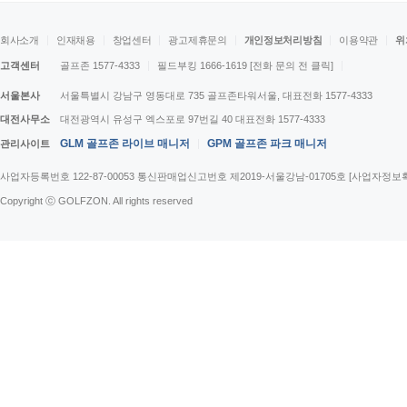
회사소개
인재채용
창업센터
광고제휴문의
개인정보처리방침
이용약관
위
고객센터
골프존 1577-4333
필드부킹 1666-1619
[전화 문의 전 클릭]
서울본사
서울특별시 강남구 영동대로 735 골프존타워서울, 대표전화 1577-4333
대전사무소
대전광역시 유성구 엑스포로 97번길 40 대표전화 1577-4333
GLM 골프존 라이브 매니저
GPM 골프존 파크 매니저
관리사이트
사업자등록번호 122-87-00053 통신판매업신고번호 제2019-서울강남-01705호
[사업자정보
Copyright ⓒ GOLFZON. All rights reserved