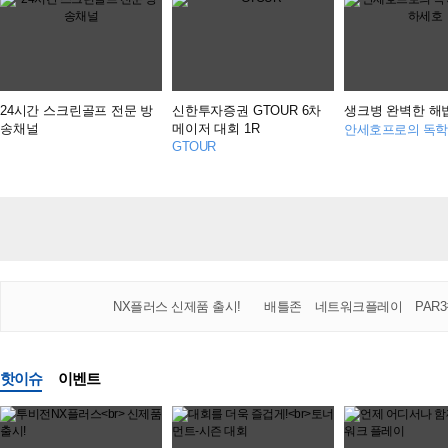
24시간 스크린골프 전문 방
신한투자증권 GTOUR 6차
생크병 완벽한 해
송채널
메이저 대회 1R
GTOUR
NX플러스 신제품 출시!
배틀존
네트워크플레이
PAR
핫이슈
이벤트