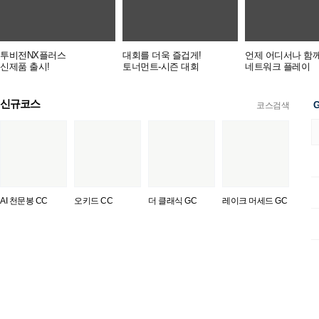
투비전NX플러스
대회를 더욱 즐겁게!
언제 어디서나 함께
신제품 출시!
토너먼트-시즌 대회
네트워크 플레이
신규코스
G
코스검색
AI 천문봉 CC
오키드 CC
더 클래식 GC
레이크 머세드 GC