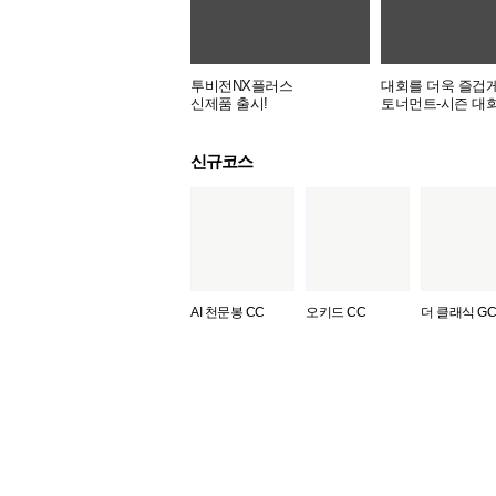
투비전NX플러스
대회를 더욱 즐겁게
신제품 출시!
토너먼트-시즌 대
신규코스
AI 천문봉 CC
오키드 CC
더 클래식 GC