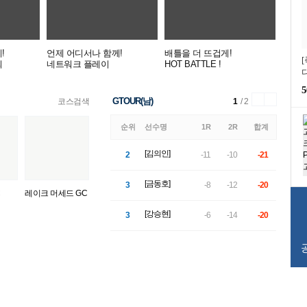
!
언제 어디서나 함께!
배틀을 더 뜨겁게!
회
네트워크 플레이
HOT BATTLE !
5
GTOUR(남)
코스검색
1
/ 2
순위
선수명
1R
2R
합계
[김의인]
2
-11
-10
-21
[금동호]
3
-8
-12
-20
레이크 머세드 GC
[강승현]
3
-6
-14
-20