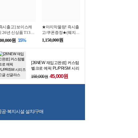
[즉시출고] 보이스캐
★마지막물량! 즉시출
디 26년 신상품 T13
고/쿠폰증정★(웨지
PRO 워치형 거리측정
증정)스릭슨
15%
1,150,000원
00,000원
기
ZXI5/ZXI7 남성 스틸 7
아이언세트(커스텀 샤
프트 포함)
[26NEW 재입고완료] 커스텀
벨크로 에픽 PL/PRISM 시리
즈 고글 선글라스
45,000원
159,000원
공공·복지시설 설치/구매