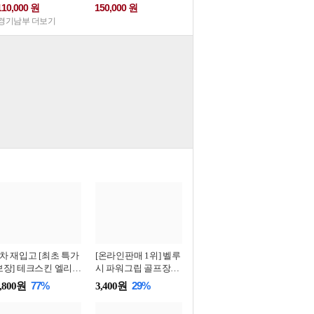
110,000 원
150,000 원
경기남부 더보기
4차 재입고 [최초 특가
[온라인판매 1위] 벨루
보장] 테크스킨 엘리트
시 파워그립 골프장갑
핏·플렉스 핏·퍼펙트
합피/반양피/올양피/
77%
29%
,800원
3,400원
러쉬 골프장갑 (합피/
반장갑 4종 택1 (남성
양피 택1)
용/여성용)