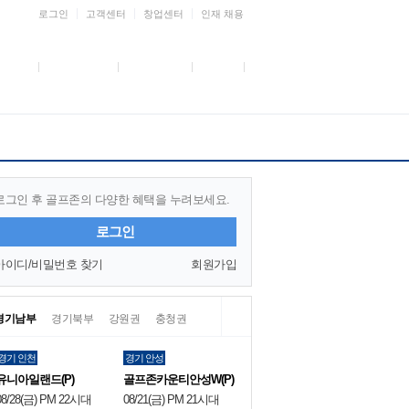
로그인
고객센터
창업센터
인재 채용
로그인 후 골프존의 다양한 혜택을 누려보세요.
로그인
아이디/비밀번호 찾기
회원가입
경기남부
경기북부
강원권
충청권
경기 인천
경기 안성
유니아일랜드(P)
골프존카운티안성W(P)
08/28(금) PM 22시대
08/21(금) PM 21시대