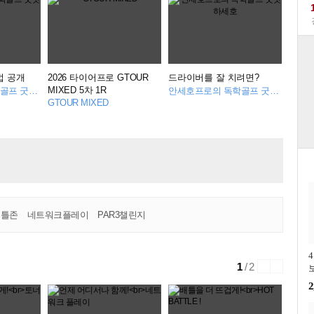
법 공개
2026 타이어프로 GTOUR
드라이버를 잘 치려면?
MIXED 5차 1R
안세호프로의 독학골프 굿샷하세호
안세호프로의 독학골프 굿샷하세호
GTOUR MIXED
배틀존
네트워크플레이
PAR3챌린지
1
/ 2
2