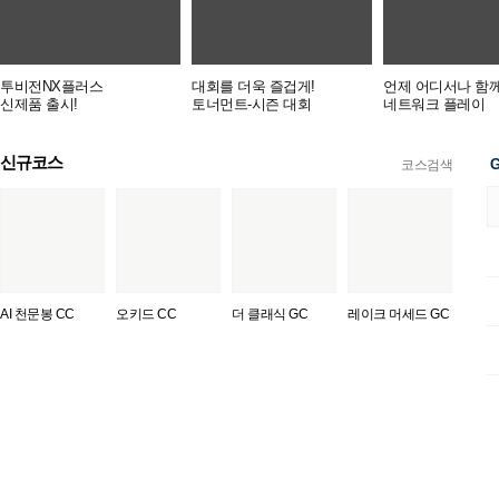
투비전NX플러스
대회를 더욱 즐겁게!
언제 어디서나 함께
신제품 출시!
토너먼트-시즌 대회
네트워크 플레이
신규코스
G
코스검색
AI 천문봉 CC
오키드 CC
더 클래식 GC
레이크 머세드 GC