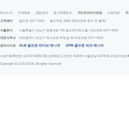
회사소개
인재채용
창업센터
광고제휴문의
개인정보처리방침
이용약관
위
고객센터
골프존 1577-4333
필드부킹 1666-1619
[전화 문의 전 클릭]
서울본사
서울특별시 강남구 영동대로 735 골프존타워서울, 대표전화 1577-4333
대전사무소
대전광역시 유성구 엑스포로 97번길 40 대표전화 1577-4333
GLM 골프존 라이브 매니저
GPM 골프존 파크 매니저
관리사이트
사업자등록번호 122-87-00053 통신판매업신고번호 제2019-서울강남-01705호
[사업자정보
Copyright ⓒ GOLFZON. All rights reserved